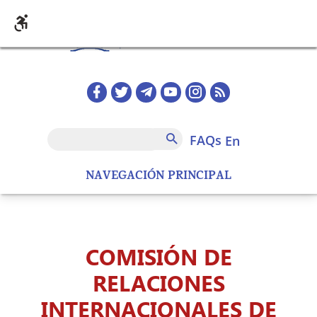
Skip to main content
Redes sociales home
FAQs
Search
FAQs
en
NAVEGACIÓN PRINCIPAL
COMISIÓN DE
RELACIONES
INTERNACIONALES DE