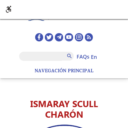
Skip to main content
Redes sociales home
FAQs
Search
FAQs
en
NAVEGACIÓN PRINCIPAL
ISMARAY SCULL
CHARÓN