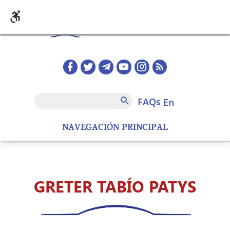
Skip to main content
Redes sociales home
FAQs
Search
FAQs
en
NAVEGACIÓN PRINCIPAL
GRETER TABÍO PATYS