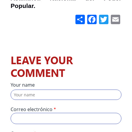
Popular.
Share
Facebo
Twitt
Em
LEAVE YOUR
COMMENT
Your name
Correo electrónico