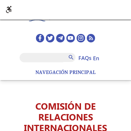
Skip to main content
Redes sociales home
FAQs
Search
FAQs
en
NAVEGACIÓN PRINCIPAL
COMISIÓN DE
RELACIONES
INTERNACIONALES