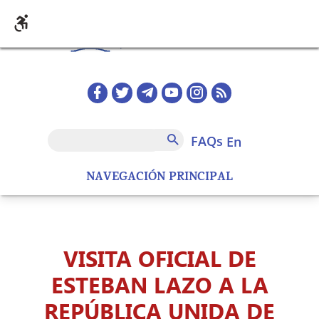
Skip to main content
Redes sociales home
FAQs
Search
FAQs
en
NAVEGACIÓN PRINCIPAL
VISITA OFICIAL DE
ESTEBAN LAZO A LA
REPÚBLICA UNIDA DE