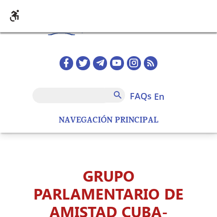
Skip to main content
Redes sociales home
FAQs
Search
FAQs
en
NAVEGACIÓN PRINCIPAL
GRUPO
PARLAMENTARIO DE
AMISTAD CUBA-