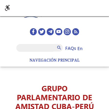
Skip to main content
Redes sociales home
FAQs
Search
FAQs
en
NAVEGACIÓN PRINCIPAL
GRUPO
PARLAMENTARIO DE
AMISTAD CUBA-PERÚ